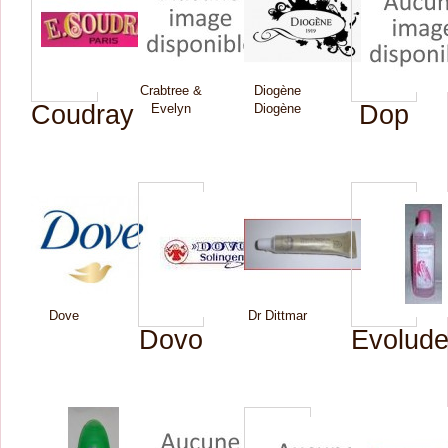
Crabtree &
Diogène
Coudray
Dop
Evelyn
Diogène
Dove
Dr Dittmar
Dovo
Evolud