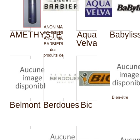
ANONIMA
AMETHYSTE
Aqua
Babylis
BARBIERI
ANONIMA
Velva
BARBIERI
des
produits de
haute
qualité
pour le...
Bien-être
Belmont
Berdoues
Bic