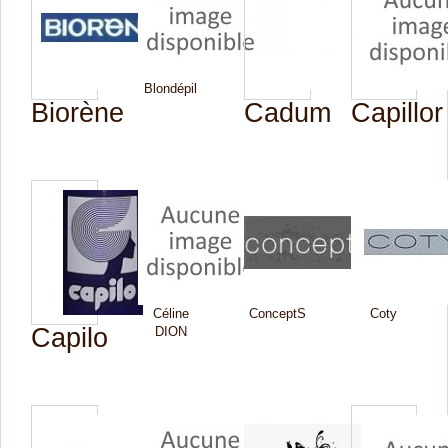
Blondépil
Biorène
Cadum
Capillor
Céline
ConceptS
Coty
Capilo
DION