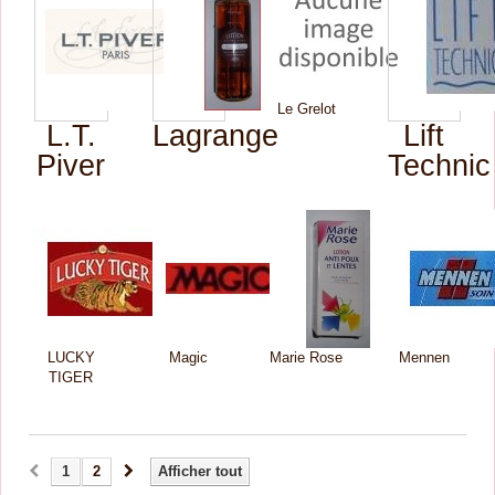
Le Grelot
L.T.
Lagrange
Lift
Piver
Technic
LUCKY
Magic
Marie Rose
Mennen
TIGER
1
2
Afficher tout