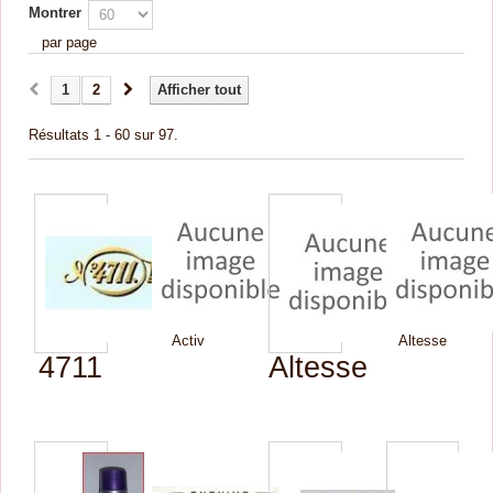
Montrer
par page
1
2
Afficher tout
Résultats 1 - 60 sur 97.
Activ
Altesse
4711
Altesse