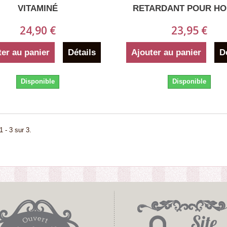
VITAMINÉ
RETARDANT POUR H
24,90 €
23,95 €
ficultés a trouve ce produit
merci pour tous prise de cde livraison
xorbitants Livraison ultra
conditionnement rapidité felicitation
près avoir...
ter au panier
Détails
Ajouter au panier
D
Michel m
27/11/2019
Disponible
Disponible
1 - 3 sur 3.