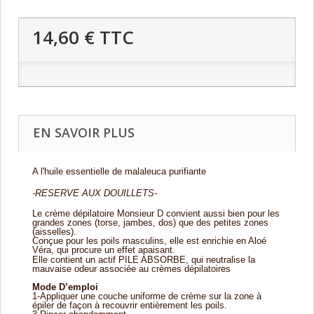
14,60 €
TTC
EN SAVOIR PLUS
A l'huile essentielle de malaleuca purifiante
-RESERVE AUX DOUILLETS-
Le crème dépilatoire Monsieur D convient aussi bien pour les
grandes zones (torse, jambes, dos) que des petites zones
(aisselles).
Conçue pour les poils masculins, elle est enrichie en Aloé
Véra, qui procure un effet apaisant.
Elle contient un actif PILE ABSORBE, qui neutralise la
mauvaise odeur associée au crèmes dépilatoires
Mode D’emploi
1-Appliquer une couche uniforme de crème sur la zone à
épiler de façon à recouvrir entièrement les poils.